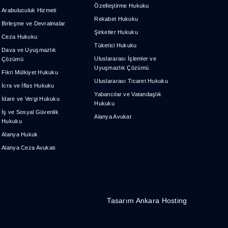
Özelleştirme Hukuku
Arabuluculuk Hizmeti
Rekabet Hukuku
Birleşme ve Devralmalar
Şirketler Hukuku
Ceza Hukuku
Tüketici Hukuku
Dava ve Uyuşmazlık
Uluslararası İşlemler ve
Çözümü
Uyuşmazlık Çözümü
Fikri Mülkiyet Hukuku
Uluslararası Ticaret Hukuku
İcra ve İflas Hukuku
Yabancılar ve Vatandaşlık
İdare ve Vergi Hukuku
Hukuku
İş ve Sosyal Güvenlik
Alanya Avukat
Hukuku
Alanya Hukuk
Alanya Ceza Avukatı
Tasarım
Ankara Hosting