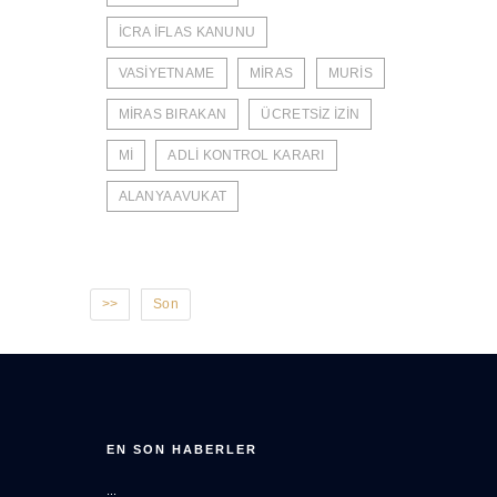
İCRA İFLAS KANUNU
VASİYETNAME
MİRAS
MURİS
MİRAS BIRAKAN
ÜCRETSİZ İZİN
Mİ
ADLİ KONTROL KARARI
ALANYA AVUKAT
>>
Son
EN SON HABERLER
...