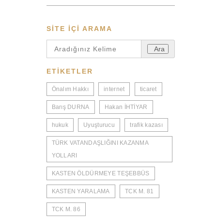
SITE IÇI ARAMA
Ara
ETIKETLER
Önalım Hakkı
internet
ticaret
Barış DURNA
Hakan İHTİYAR
hukuk
Uyuşturucu
trafik kazası
TÜRK VATANDAŞLIĞINI KAZANMA
YOLLARI
KASTEN ÖLDÜRMEYE TEŞEBBÜS
KASTEN YARALAMA
TCK M. 81
TCK M. 86