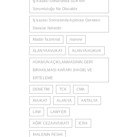
İş Kazası Sonucunda SGK’nın
Sorumluluğu Ne Olacaktır
İş kazası Sonrasında Açılması Gereken
Davalar Nelerdir
Maddi Tazminat
manevi
ALANYA AVUKAT
ALANYA HUKUK
HÜKMÜN AÇIKLANMASININ GERİ
BIRAKILMASI KARARI (HAGB) VE
ERTELEME
DENETİM
TCK
CMK
AVUKAT
ALANYA
ANTALYA
LAW
LAWYER
AĞIR CEZA AVUKATI
İCRA
İHALENİN FESHİ