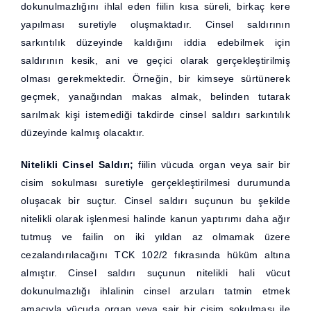
dokunulmazlığını ihlal eden fiilin kısa süreli, birkaç kere
yapılması suretiyle oluşmaktadır. Cinsel saldırının
sarkıntılık düzeyinde kaldığını iddia edebilmek için
saldırının kesik, ani ve geçici olarak gerçekleştirilmiş
olması gerekmektedir. Örneğin, bir kimseye sürtünerek
geçmek, yanağından makas almak, belinden tutarak
sarılmak kişi istemediği takdirde cinsel saldırı sarkıntılık
düzeyinde kalmış olacaktır.
Nitelikli Cinsel Saldırı;
fiilin vücuda organ veya sair bir
cisim sokulması suretiyle gerçekleştirilmesi durumunda
oluşacak bir suçtur. Cinsel saldırı suçunun bu şekilde
nitelikli olarak işlenmesi halinde kanun yaptırımı daha ağır
tutmuş ve failin on iki yıldan az olmamak üzere
cezalandırılacağını TCK 102/2 fıkrasında hüküm altına
almıştır. Cinsel saldırı suçunun nitelikli hali vücut
dokunulmazlığı ihlalinin cinsel arzuları tatmin etmek
amacıyla vücuda organ veya sair bir cisim sokulması ile