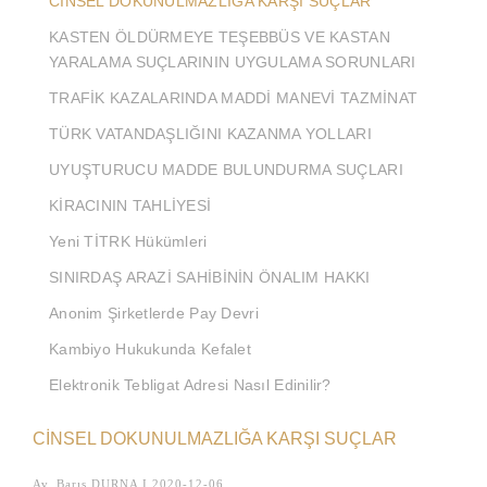
CİNSEL DOKUNULMAZLIĞA KARŞI SUÇLAR
KASTEN ÖLDÜRMEYE TEŞEBBÜS VE KASTAN
YARALAMA SUÇLARININ UYGULAMA SORUNLARI
TRAFİK KAZALARINDA MADDİ MANEVİ TAZMİNAT
TÜRK VATANDAŞLIĞINI KAZANMA YOLLARI
UYUŞTURUCU MADDE BULUNDURMA SUÇLARI
KİRACININ TAHLİYESİ
Yeni TİTRK Hükümleri
SINIRDAŞ ARAZİ SAHİBİNİN ÖNALIM HAKKI
Anonim Şirketlerde Pay Devri
Kambiyo Hukukunda Kefalet
Elektronik Tebligat Adresi Nasıl Edinilir?
CİNSEL DOKUNULMAZLIĞA KARŞI SUÇLAR
Av. Barış DURNA I 2020-12-06