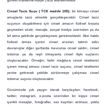
görevli mahkeme Asliye Ceza Mahkemesidir.
Cinsel Taciz Suçu ( TCK madde 105);
bir kimseyi cinsel
amaçlarla taciz etmekle gerçekleşecektir. Cinsel taciz
suçunun oluşabilmesi için cinsel amacın fiziksel boyuta
geçmeden sözle, mesajla, sosyal medya üzerinden ya da
laf atma şeklinde gerçekleşmesi gerekmektedir. Aksi halde
fiziksel temas içeren cinsel arzuları tatmin edici
davranışlar diğer şartlarda mevcutsa cinsel saldırı, cinsel
istismar ya da reşit olmayanla cinsel ilişki suçlarını
oluşturacaktır. Örneğin; failin mağdura cinsel isteklerini
içeren mesaj atması cinsel taciz suçunu, cinsel isteklerini
yerine getirecek şekilde sürtünmeye çalışması cinsel
istismar suçunu oluşturacaktır.
Günümüzde çok yaygın olarak karşılaşılan; facebook,
twitter, instagram, e-posta üzerinden bir kişiye cinsel
içerikli mesajlar, fotoğraflar, ses kayıtları atılması, yolda